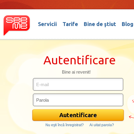
Servicii
Tarife
Bine de ştiut
Blog
Autentificare
Bine ai revenit!
E-mail
S
Parola
Autentificare
Nu eşti încă înregistrat?
Ai uitat parola?