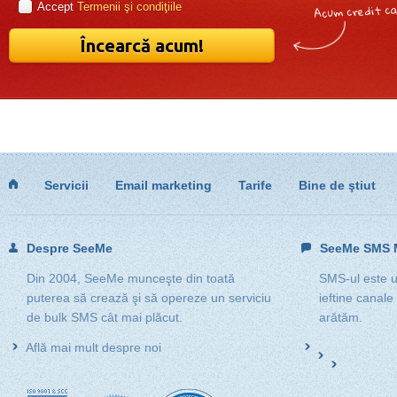
Acum credit ca
Accept
Termenii şi condiţiile
Încearcă acum!
Servicii
Email marketing
Tarife
Bine de ştiut
Despre SeeMe
SeeMe SMS M
Din 2004, SeeMe munceşte din toată
SMS-ul este un
puterea să crează şi să opereze un serviciu
ieftine canale
de bulk SMS cât mai plăcut.
arătăm.
Află mai mult despre noi