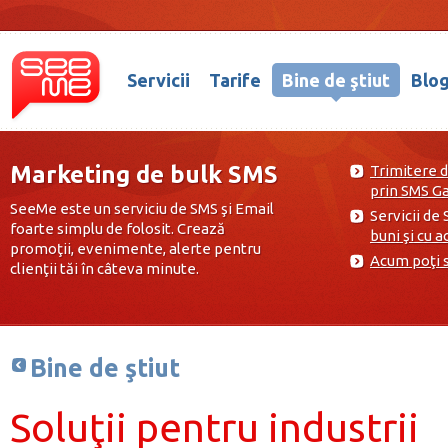
Servicii
Tarife
Bine de ştiut
Blo
Marketing de bulk SMS
Trimitere 
prin SMS G
SeeMe este un serviciu de SMS şi Email
Servicii de
foarte simplu de folosit. Crează
buni şi cu 
promoţii, evenimente, alerte pentru
Acum poţi s
clienţii tăi în câteva minute.
Bine de ştiut
Soluţii pentru industrii